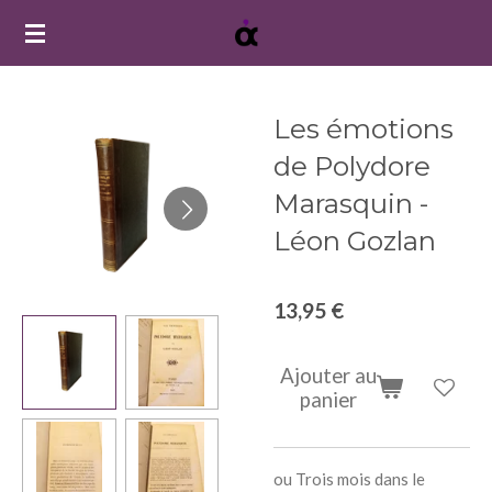
Passer
au
contenu
principal
Les émotions
de Polydore
Marasquin -
Léon Gozlan
13,95 €
Ajouter au
panier
ou Trois mois dans le