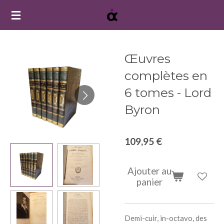
Passer
au
contenu
principal
Œuvres
complètes en
6 tomes - Lord
Byron
109,95 €
Ajouter au
panier
Demi-cuir, in-octavo, des