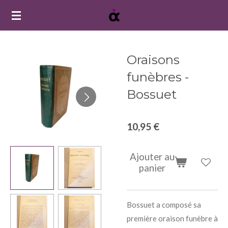
Passer
au
contenu
principal
Oraisons
funèbres -
Bossuet
10,95 €
Ajouter au
panier
Bossuet a composé sa
première oraison funèbre à