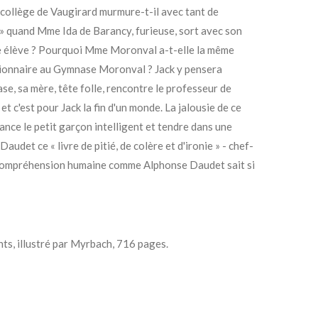
 collège de Vaugirard murmure-t-il avec tant de
 » quand Mme Ida de Barancy, furieuse, sort avec son
mme élève ? Pourquoi Mme Moronval a-t-elle la même
sionnaire au Gymnase Moronval ? Jack y pensera
se, sa mère, tête folle, rencontre le professeur de
 et c'est pour Jack la fin d'un monde. La jalousie de ce
lance le petit garçon intelligent et tendre dans une
Daudet ce « livre de pitié, de colère et d'ironie » - chef-
 compréhension humaine comme Alphonse Daudet sait si
nts, illustré par Myrbach, 716 pages.