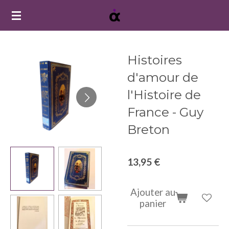
Passer
au
contenu
principal
Histoires
d'amour de
l'Histoire de
France - Guy
Breton
13,95 €
Ajouter au
panier