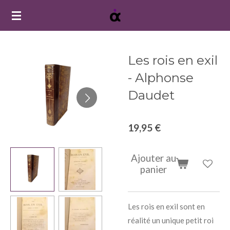
Passer
au
contenu
principal
Les rois en exil
- Alphonse
Daudet
19,95 €
Ajouter au
panier
Les rois en exil sont en
réalité un unique petit roi