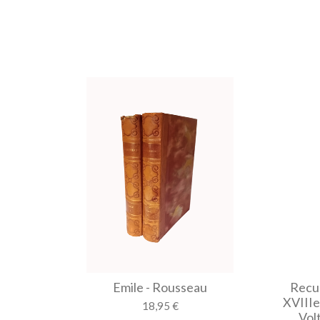
Emile - Rousseau
Recue
XVIIIe
18,95 €
Vol