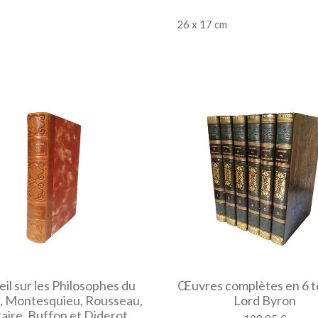
26 x 17 cm
il sur les Philosophes du
Œuvres complètes en 6 t
, Montesquieu, Rousseau,
Lord Byron
taire, Buffon et Diderot