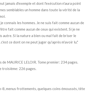
eut jamais d'exemple et dont l'exécution n'aura point
 mes semblables un homme dans toute la vérité de la
moi.
 je connais les hommes. Je ne suis fait comme aucun de
 n'être fait comme aucun de ceux qui existent. Si je ne
 autre. Si la nature a bien ou mal fait de briser le
 c'est ce dont on ne peut juger qu'après m'avoir lu."
ions de MAURICE LELOIR.
Tome premier: 234 pages.
 troisième: 226 pages.‎
n-8, menus frottements, quelques coins émoussés, tête