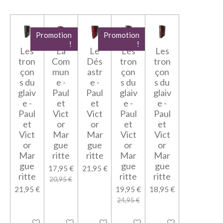
Promotion
Promotion
!
!
Les
La
Le
Les
Les
tron
Com
Dés
tron
tron
çon
mun
astr
çon
çon
s du
e -
e -
s du
s du
glaiv
Paul
Paul
glaiv
glaiv
e -
et
et
e -
e -
Paul
Vict
Vict
Paul
Paul
et
or
or
et
et
Vict
Mar
Mar
Vict
Vict
or
gue
gue
or
or
Mar
ritte
ritte
Mar
Mar
gue
gue
gue
17,95 €
21,95 €
ritte
ritte
ritte
20,95 €
21,95 €
19,95 €
18,95 €
24,95 €
Ajouter au panier
Ajouter au panier
Ajouter au panier
Ajouter au panier
Ajouter au panier