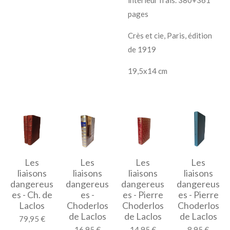
pages
Crès et cie, Paris, édition
de 1919
19,5x14 cm
Les
Les
Les
Les
liaisons
liaisons
liaisons
liaisons
dangereus
dangereus
dangereus
dangereus
es - Ch. de
es -
es - Pierre
es - Pierre
Laclos
Choderlos
Choderlos
Choderlos
de Laclos
de Laclos
de Laclos
79,95 €
16,95 €
14,95 €
8,95 €