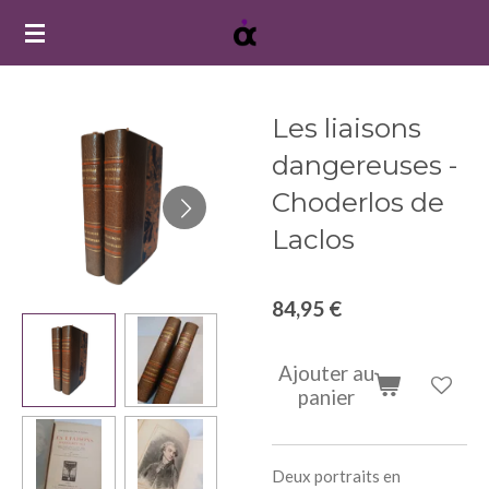
Passer
au
contenu
principal
Les liaisons
dangereuses -
Choderlos de
Laclos
84,95 €
Ajouter au
panier
Deux portraits en