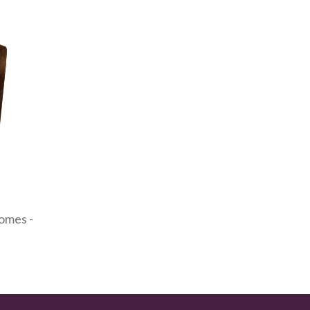
omes -