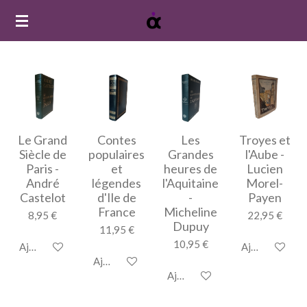
Passer
au
contenu
principal
Le Grand
Contes
Les
Troyes et
Siècle de
populaires
Grandes
l'Aube -
Paris -
et
heures de
Lucien
André
légendes
l'Aquitaine
Morel-
Castelot
d'Ile de
-
Payen
France
Micheline
8,95 €
22,95 €
Dupuy
11,95 €
10,95 €
Ajouter au panier
Ajouter au pan
Ajouter au panier
Ajouter au panier