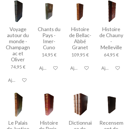
Voyage
Chants du
Histoire
Histoire
autour du
Pays -
de Bellac-
de Chauny
monde -
Imer-
Abbé
-
Champagn
Cuno
Granet
Melleville
ac et
14,95 €
109,95 €
64,95 €
Oliver
74,95 €
Ajouter au panier
Ajouter au panier
Ajouter au pan
Ajouter au panier
Le Palais
Histoire
Dictionnai
Recensem
de Justice
de Paris -
re de
ent de