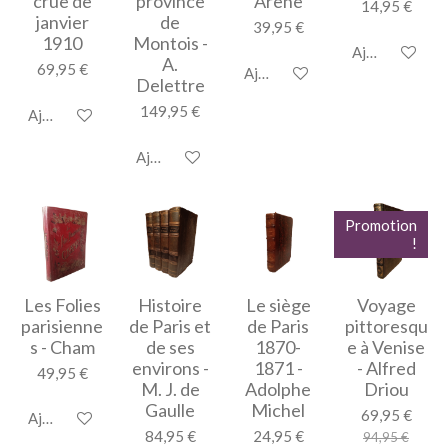
crue de
province
Arène
14,95 €
janvier
de
39,95 €
1910
Montois -
Ajouter au pan
A.
69,95 €
Ajouter au panier
Delettre
149,95 €
Ajouter au panier
Ajouter au panier
Promotion
!
Les Folies
Histoire
Le siège
Voyage
parisienne
de Paris et
de Paris
pittoresqu
s - Cham
de ses
1870-
e à Venise
environs -
1871 -
- Alfred
49,95 €
M. J. de
Adolphe
Driou
Gaulle
Michel
69,95 €
Ajouter au panier
84,95 €
24,95 €
94,95 €