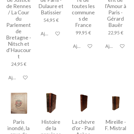
de Rennes
Dulaure et
toutes les
l'Amour à
/ La Cour
Batissier
commune
Paris -
du
s de
Gérard
54,95 €
Parlement
France
Bauër
de
99,95 €
22,95 €
Ajouter au panier
Bretagne -
Nitsch et
Ajouter au panier
Ajouter au pan
d'Haucour
t
24,95 €
Ajouter au panier
Paris
Histoire
La chèvre
Mireille -
inondé, la
de la
d'or - Paul
F. Mistral