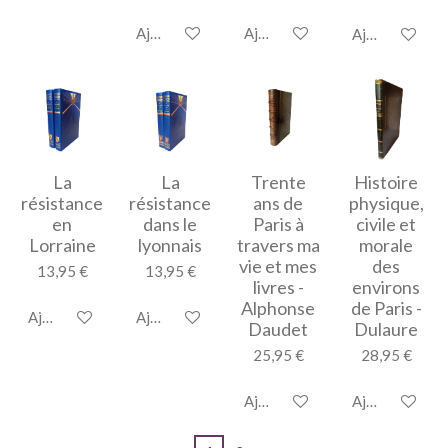
Ajouter au panier
Ajouter au panier
Ajouter au pan
La
La
Trente
Histoire
résistance
résistance
ans de
physique,
en
dans le
Paris à
civile et
Lorraine
lyonnais
travers ma
morale
vie et mes
des
13,95 €
13,95 €
livres -
environs
Alphonse
de Paris -
Ajouter au panier
Ajouter au panier
Daudet
Dulaure
25,95 €
28,95 €
Ajouter au panier
Ajouter au pan